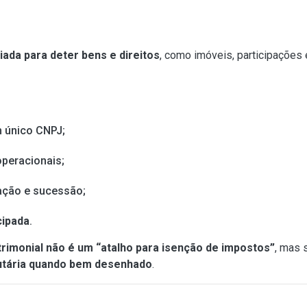
riada para deter bens e direitos
, como imóveis, participações
m único CNPJ;
operacionais;
ração e sucessão;
cipada
.
trimonial não é um “atalho para isenção de impostos”
, mas
utária quando bem desenhado
.