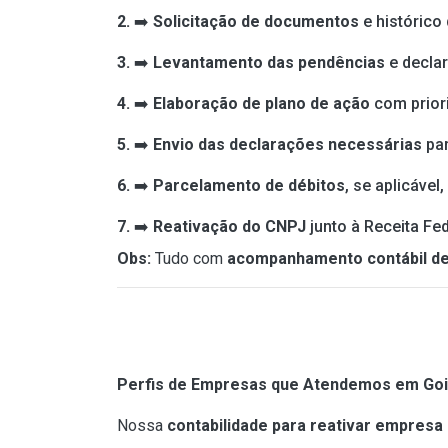
2.
➡️
Solicitação de documentos
e histórico
3.
➡️
Levantamento das pendências
e decla
4.
➡️
Elaboração de plano de ação
com prior
5.
➡️
Envio das declarações necessárias
par
6.
➡️
Parcelamento de débitos
, se aplicáve
7.
➡️
Reativação do CNPJ
junto à Receita Fed
Obs:
Tudo com
acompanhamento contábil de
Perfis de Empresas que Atendemos em Goiâ
Nossa
contabilidade para reativar empresa