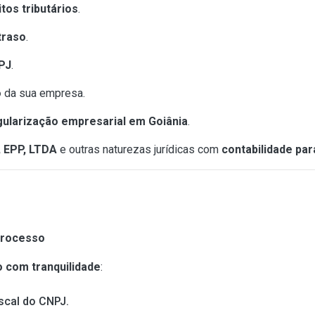
os tributários
.
traso
.
PJ
.
o
da sua empresa.
gularização empresarial em Goiânia
.
, EPP, LTDA
e outras naturezas jurídicas com
contabilidade pa
Processo
o com tranquilidade
:
iscal do CNPJ.