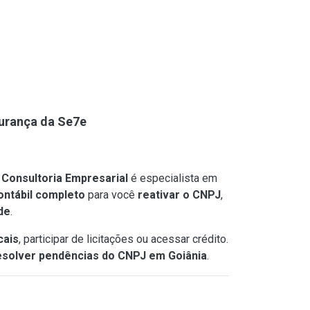
gurança da Se7e
Consultoria Empresarial
é especialista em
ontábil completo
para você
reativar o CNPJ
,
de
.
cais
, participar de licitações ou acessar crédito.
esolver pendências do CNPJ em Goiânia
.