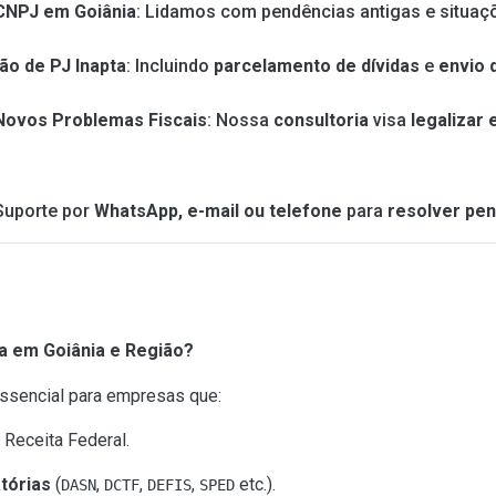
 CNPJ em Goiânia
: Lidamos com pendências antigas e situa
ão de PJ Inapta
: Incluindo
parcelamento de dívidas
e
envio 
 Novos Problemas Fiscais
: Nossa
consultoria
visa
legalizar
 Suporte por
WhatsApp, e-mail ou telefone
para
resolver pe
a em Goiânia e Região?
ssencial para empresas que:
 Receita Federal.
tórias
(
,
,
,
etc.).
DASN
DCTF
DEFIS
SPED