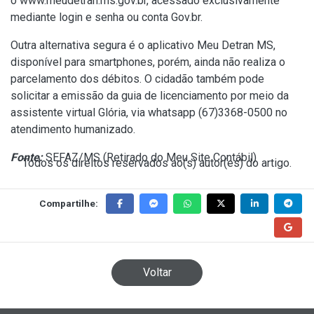
o
www.meudetran.ms.gov.br
, acessado exclusivamente
mediante login e senha ou conta Gov.br.
Outra alternativa segura é o aplicativo Meu Detran MS,
disponível para smartphones, porém, ainda não realiza o
parcelamento dos débitos. O cidadão também pode
solicitar a emissão da guia de licenciamento por meio da
assistente virtual Glória, via whatsapp (67)3368-0500 no
atendimento humanizado.
Fonte:
SEFAZ/MS (
Retirado do Meu Site Contábil
)
Todos os direitos reservados ao(s) autor(es) do artigo.
Compartilhe:
Voltar