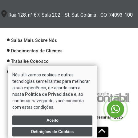
Rua 128, nº 67, Sala 202 - St. Sul, Goiânia - GO, 74093-100
Saiba Mais Sobre Nós
Depoimentos de Clientes
Trabalhe Conosco
Política de Privacidade
Nós utilizamos cookies e outras
tecnologias semelhantes para melhorar
a sua experiência, de acordo com a
nossa
Política de Privacidade
e, ao
Verificada por
continuar navegando, você concorda
com estas condições.
Direitos reservados à Se7e Consultoria Empresarial - 2026
Aceito
Definições de Cookies