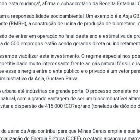
ando esta mudança", afirma o subsecretário da Receita Estadual
am a responsabilidade socioambiental. Um exemplo é a Asja GBio,
nte (RMBH), a construção de usina de produção de biometano, ene
ão de entrar em operação no final deste ano e estimativa de pr
ca de 500 empregos estão sendo gerados direta ou indiretament
ssemos viabilizar este investimento. O regime especial nos po
etitividade muito interessante frente ao gás natural fóssil, e i
e essa sinergia entre o ente público e o privado é um vetor pa
dministrativo da Asja, Gustavo Paiva.
rbana até indústrias de grande porte. O processo consiste no t
 natural, com a grande vantagem de ser um biocombustível altam
 evitar a dispersão de 415.000 tCO?eq/ano (tonelada de dióxido 
da usina da Asja contribui para que Minas Gerais amplie a sua l
alização de Energia Elétrica (CCEE), o estado alcançou a marca