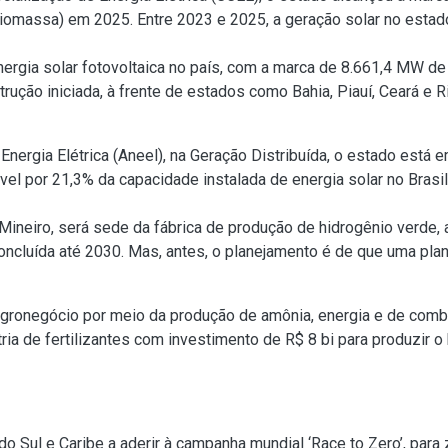
e biomassa) em 2025. Entre 2023 e 2025, a geração solar no esta
nergia solar fotovoltaica no país, com a marca de 8.661,4 MW d
ução iniciada, à frente de estados como Bahia, Piauí, Ceará e 
nergia Elétrica (Aneel), na Geração Distribuída, o estado está
el por 21,3% da capacidade instalada de energia solar no Brasil
 Mineiro, será sede da fábrica de produção de hidrogênio verde, a
cluída até 2030. Mas, antes, o planejamento é de que uma plan
gronegócio por meio da produção de amônia, energia e de comb
tria de fertilizantes com investimento de R$ 8 bi para produzir 
do Sul e Caribe a aderir à campanha mundial ‘Race to Zero’, para