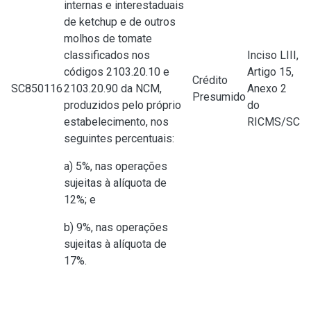
internas e interestaduais
de ketchup e de outros
molhos de tomate
classificados nos
Inciso LIII,
códigos 2103.20.10 e
Artigo 15,
Crédito
SC850116
2103.20.90 da NCM,
Anexo 2
Presumido
produzidos pelo próprio
do
estabelecimento, nos
RICMS/SC
seguintes percentuais:
a) 5%, nas operações
sujeitas à alíquota de
12%; e
b) 9%, nas operações
sujeitas à alíquota de
17%.