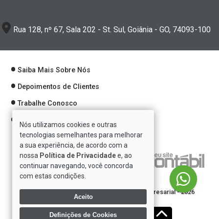
Rua 128, nº 67, Sala 202 - St. Sul, Goiânia - GO, 74093-100
Saiba Mais Sobre Nós
Depoimentos de Clientes
Trabalhe Conosco
Política de Privacidade
Nós utilizamos cookies e outras
tecnologias semelhantes para melhorar
a sua experiência, de acordo com a
nossa
Política de Privacidade
e, ao
Verificada por
continuar navegando, você concorda
com estas condições.
Direitos reservados à Se7e Consultoria Empresarial - 2026
Aceito
Definições de Cookies