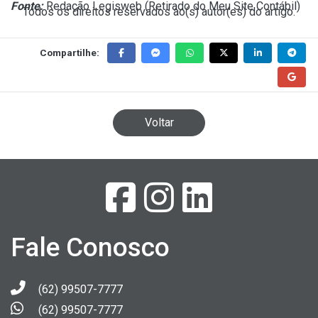
Fonte:
Redação Legisweb (
Retirado do Meu Site Contábil
)
Todos os direitos reservados ao(s) autor(es) do artigo.
Compartilhe:
Voltar
Fale Conosco
(62) 99507-7777
(62) 99507-7777