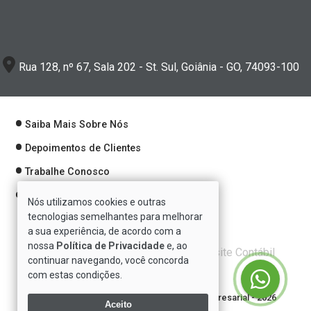
Rua 128, nº 67, Sala 202 - St. Sul, Goiânia - GO, 74093-100
Saiba Mais Sobre Nós
Depoimentos de Clientes
Trabalhe Conosco
Política de Privacidade
Nós utilizamos cookies e outras
tecnologias semelhantes para melhorar
a sua experiência, de acordo com a
nossa
Política de Privacidade
e, ao
Verificada por
continuar navegando, você concorda
com estas condições.
Direitos reservados à Se7e Consultoria Empresarial - 2026
Aceito