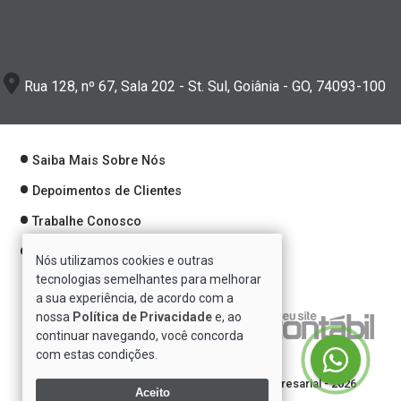
Rua 128, nº 67, Sala 202 - St. Sul, Goiânia - GO, 74093-100
Saiba Mais Sobre Nós
Depoimentos de Clientes
Trabalhe Conosco
Política de Privacidade
Nós utilizamos cookies e outras
tecnologias semelhantes para melhorar
a sua experiência, de acordo com a
nossa
Política de Privacidade
e, ao
Verificada por
continuar navegando, você concorda
com estas condições.
Direitos reservados à Se7e Consultoria Empresarial - 2026
Aceito