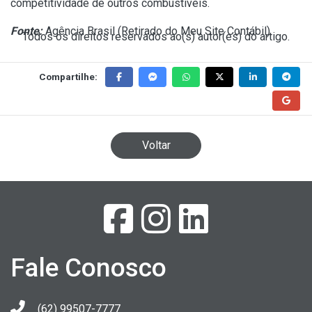
competitividade de outros combustíveis.
Fonte:
Agência Brasil (
Retirado do Meu Site Contábil
)
Todos os direitos reservados ao(s) autor(es) do artigo.
Compartilhe:
Voltar
Fale Conosco
(62) 99507-7777