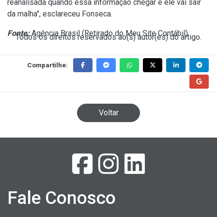
reanalisada quando essa informação chegar e ele vai sair
da malha", esclareceu Fonseca.
Fonte:
Agência Brasil (
Retirado do Meu Site Contábil
)
Todos os direitos reservados ao(s) autor(es) do artigo.
Compartilhe:
Voltar
Fale Conosco