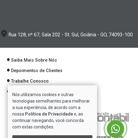
Rua 128, nº 67, Sala 202 - St. Sul, Goiânia - GO, 74093-100
Saiba Mais Sobre Nós
Depoimentos de Clientes
Trabalhe Conosco
Política de Privacidade
Nós utilizamos cookies e outras
tecnologias semelhantes para melhorar
a sua experiência, de acordo com a
nossa
Política de Privacidade
e, ao
Verificada por
continuar navegando, você concorda
com estas condições.
Direitos reservados à Se7e Consultoria Empresarial - 2026