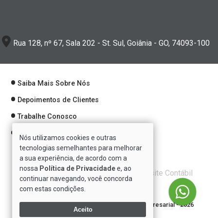
Rua 128, nº 67, Sala 202 - St. Sul, Goiânia - GO, 74093-100
Saiba Mais Sobre Nós
Depoimentos de Clientes
Trabalhe Conosco
Política de Privacidade
Nós utilizamos cookies e outras
tecnologias semelhantes para melhorar
a sua experiência, de acordo com a
nossa
Política de Privacidade
e, ao
Verificada por
continuar navegando, você concorda
com estas condições.
Direitos reservados à Se7e Consultoria Empresarial - 2026
Aceito