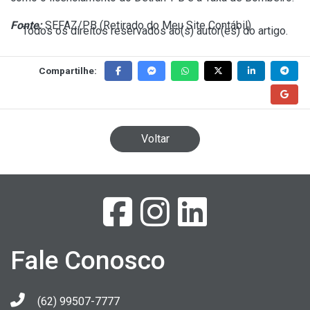
Fonte:
SEFAZ/PB (
Retirado do Meu Site Contábil
)
Todos os direitos reservados ao(s) autor(es) do artigo.
Compartilhe:
Voltar
Fale Conosco
(62) 99507-7777