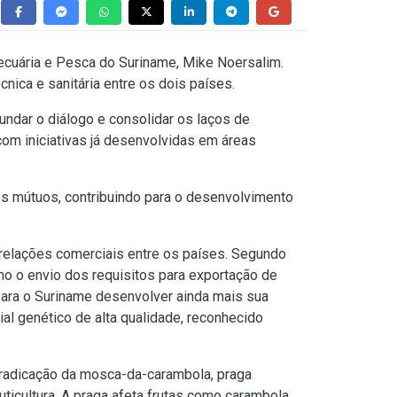
, Pecuária e Pesca do Suriname, Mike Noersalim.
nica e sanitária entre os dois países.
undar o diálogo e consolidar os laços de
com iniciativas já desenvolvidas em áreas
os mútuos, contribuindo para o desenvolvimento
 relações comerciais entre os países. Segundo
omo o envio dos requisitos para exportação de
para o Suriname desenvolver ainda mais sua
al genético de alta qualidade, reconhecido
rradicação da mosca-da-carambola, praga
ticultura. A praga afeta frutas como carambola,