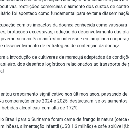
odutivas, restrições comerciais e aumento dos custos de contro
anitário foi apontado como fundamental para evitar a disseminaçã
cupação com os impactos da doença conhecida como vassoura-
es, brotações excessivas, redução do desenvolvimento das plan
 governo surinamês manifestou interesse em ampliar a cooperaç
o e desenvolvimento de estratégias de contenção da doença.
a a introdução de cultivares de maracujá adaptadas às condiçõe
sileiro, dos desafios logísticos relacionados ao transporte de
al.
sentou crescimento significativo nos últimos anos, passando de
a comparação entre 2024 e 2025, destacaram-se os aumentos na
 bebidas alcoólicas, com alta de 172%.
o Brasil para o Suriname foram carne de frango in natura (cerca
milhões), alimentação infantil (US$ 1,6 milhão) e café solúvel (U