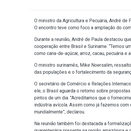
O ministro da Agricultura e Pecuária, André de 
O encontro teve como foco a ampliação do comér
Durante a reunião, André de Paula destacou que
cooperação entre Brasil e Suriname. “Temos um
como cana-de-açúcar, arroz, cacau, pecuária e ag
O ministro surinamês, Mike Noersalim, ressalt
das populações e o fortalecimento da segurança
O secretário de Comércio e Relações Internaci
ele, o Brasil aguarda o retorno sobre proposta
pintos de um dia. "Acreditamos que o fornecim
indústria avícola. Assim como já fazemos com d
mundialmente”, declarou.
Na reunião também foi destacada a formalizaçã
quarentenária presente na região amazônica e c