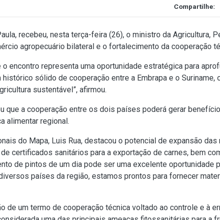
Compartilhe:
Paula, recebeu, nesta terça-feira (26), o ministro da Agricultura
cio agropecuário bilateral e o fortalecimento da cooperação téc
 o encontro representa uma oportunidade estratégica para aprof
 histórico sólido de cooperação entre a Embrapa e o Suriname, 
ricultura sustentável”, afirmou.
ou que a cooperação entre os dois países poderá gerar benefíci
 alimentar regional.
onais do Mapa, Luis Rua, destacou o potencial de expansão das
s de certificados sanitários para a exportação de carnes, bem c
ento de pintos de um dia pode ser uma excelente oportunidade 
iversos países da região, estamos prontos para fornecer materi
o de um termo de cooperação técnica voltado ao controle e à e
onsiderada uma das principais ameaças fitossanitárias para a fru