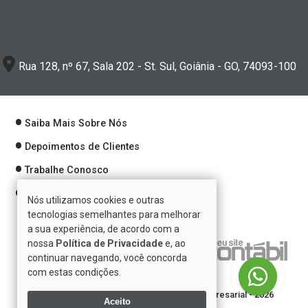
Rua 128, nº 67, Sala 202 - St. Sul, Goiânia - GO, 74093-100
Saiba Mais Sobre Nós
Depoimentos de Clientes
Trabalhe Conosco
Política de Privacidade
Nós utilizamos cookies e outras
tecnologias semelhantes para melhorar
a sua experiência, de acordo com a
nossa
Política de Privacidade
e, ao
Verificada por
continuar navegando, você concorda
com estas condições.
Direitos reservados à Se7e Consultoria Empresarial - 2026
Aceito