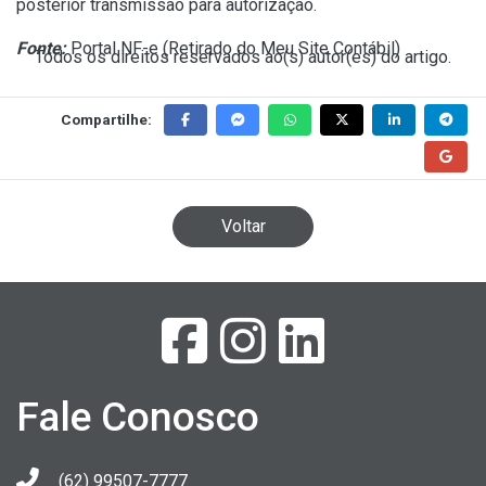
posterior transmissão para autorização.
Fonte:
Portal NF-e (
Retirado do Meu Site Contábil
)
Todos os direitos reservados ao(s) autor(es) do artigo.
Compartilhe:
Voltar
Fale Conosco
(62) 99507-7777