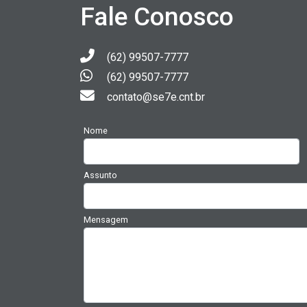
Fale Conosco
(62) 99507-7777
(62) 99507-7777
contato@se7e.cnt.br
Nome
Assunto
Mensagem