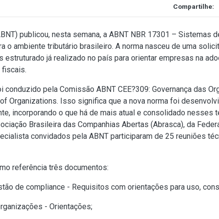
Compartilhe:
ABNT) publicou, nesta semana, a ABNT NBR 17301 – Sistemas de 
a o ambiente tributário brasileiro. A norma nasceu de uma solic
 estruturado já realizado no país para orientar empresas na ado
fiscais.
foi conduzido pela Comissão ABNT CEE?309: Governança das Orga
of Organizations. Isso significa que a nova norma foi desenvo
e, incorporando o que há de mais atual e consolidado nesses t
ociação Brasileira das Companhias Abertas (Abrasca), da Federa
ecialista convidados pela ABNT participaram de 25 reuniões técn
mo referência três documentos:
ão de compliance - Requisitos com orientações para uso, cons
ganizações - Orientações;