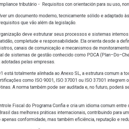
liance tributário - Requisitos con orientación para su uso, no
er um documento moderno, tecnicamente sólido e adaptado às p
 requisitos que vão além da legislação.
ganização deve estruturar seus processos e sistemas internos 
idão, completude e responsabilidade. Ela orienta desde a defini
egistros, canais de comunicação e mecanismos de monitoramento 
l de sistemas de gestão conhecido como PDCA (Plan–Do–Check–Act
já adotadas pelas empresas.
está totalmente alinhada ao Anexo SL, a estrutura comum a to
tificações como ISO 9001, ISO 37001 ou ISO 37301 integrem o 
otinas. A norma também pode ser auditada e, no futuro, poderá s
ntrole Fiscal do Programa Confia e cria um idioma comum entre 
o Brasil das melhores práticas internacionais, contribuindo para 
o apenas conformidade, mas também eficiência, reputação e red