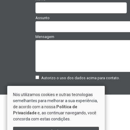
Assunto
Mensagem
Autorizo o uso dos dados acima para contato.
Nós utilizamos cookies e outras tecnologias
semelhantes para melhorar a sua experiência,
Saiba Mais Sobre Nós
de acordo com a nossa
Política de
Privacidade
e, ao continuar navegando, você
Depoimentos de Clientes
concorda com estas condições.
Trabalhe Conosco