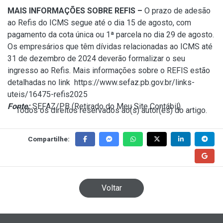
MAIS INFORMAÇÕES SOBRE REFIS –
O prazo de adesão
ao Refis do ICMS segue até o dia 15 de agosto, com
pagamento da cota única ou 1ª parcela no dia 29 de agosto.
Os empresários que têm dívidas relacionadas ao ICMS até
31 de dezembro de 2024 deverão formalizar o seu
ingresso ao Refis. Mais informações sobre o REFIS estão
detalhadas no link https://www.sefaz.pb.gov.br/links-
uteis/16475-refis2025
Fonte:
SEFAZ/PB (
Retirado do Meu Site Contábil
)
Todos os direitos reservados ao(s) autor(es) do artigo.
Compartilhe:
Voltar