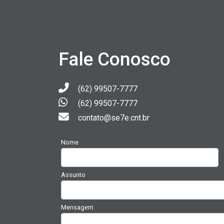
Fale Conosco
(62) 99507-7777
(62) 99507-7777
contato@se7e.cnt.br
Nome
Assunto
Mensagem