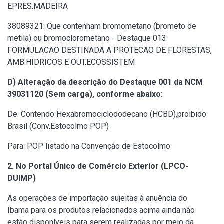
EPRES.MADEIRA
38089321: Que contenham bromometano (brometo de
metila) ou bromoclorometano - Destaque 013:
FORMULACAO DESTINADA A PROTECAO DE FLORESTAS,
AMB.HIDRICOS E OUT.ECOSSISTEM
D) Alteração da descrição do Destaque 001 da NCM
39031120 (Sem carga),
conforme abaixo:
De: Contendo Hexabromociclododecano (HCBD),proibido
Brasil (Conv.Estocolmo POP)
Para: POP listado na Convenção de Estocolmo
2. No Portal Único de Comércio Exterior (LPCO-
DUIMP)
As operações de importação sujeitas à anuência do
Ibama para os produtos relacionados acima ainda não
estão disponíveis para serem realizadas por meio da