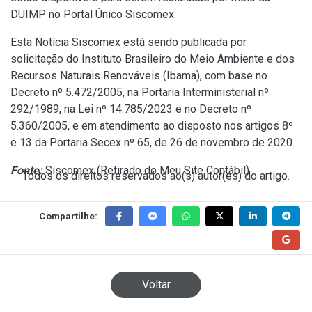
DUIMP no Portal Único Siscomex.
Esta Notícia Siscomex está sendo publicada por
solicitação do Instituto Brasileiro do Meio Ambiente e dos
Recursos Naturais Renováveis (Ibama), com base no
Decreto nº 5.472/2005
, na Portaria Interministerial nº
292/1989, na
Lei nº 14.785/2023
e no
Decreto nº
5.360/2005
, e em atendimento ao disposto nos artigos 8º
e 13 da
Portaria Secex nº 65, de 26 de novembro de 2020
.
Fonte:
Siscomex (
Retirado do Meu Site Contábil
)
Todos os direitos reservados ao(s) autor(es) do artigo.
Compartilhe:
Voltar