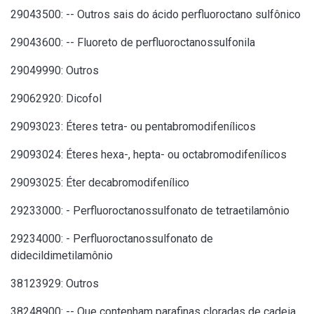
29043500: -- Outros sais do ácido perfluoroctano sulfônico
29043600: -- Fluoreto de perfluoroctanossulfonila
29049990: Outros
29062920: Dicofol
29093023: Éteres tetra- ou pentabromodifenílicos
29093024: Éteres hexa-, hepta- ou octabromodifenílicos
29093025: Éter decabromodifenílico
29233000: - Perfluoroctanossulfonato de tetraetilamônio
29234000: - Perfluoroctanossulfonato de
didecildimetilamônio
38123929: Outros
38248900: -- Que contenham parafinas cloradas de cadeia