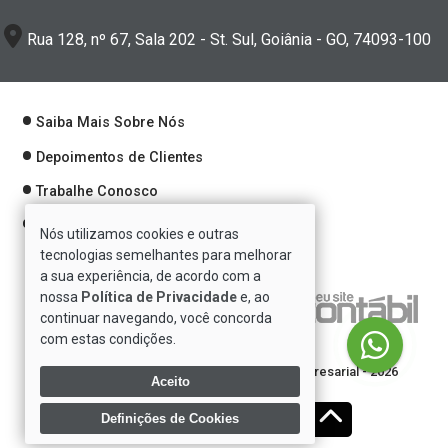
Rua 128, nº 67, Sala 202 - St. Sul, Goiânia - GO, 74093-100
Saiba Mais Sobre Nós
Depoimentos de Clientes
Trabalhe Conosco
Política de Privacidade
Nós utilizamos cookies e outras
tecnologias semelhantes para melhorar
a sua experiência, de acordo com a
nossa
Política de Privacidade
e, ao
Verificada por
continuar navegando, você concorda
com estas condições.
Direitos reservados à Se7e Consultoria Empresarial - 2026
Aceito
Definições de Cookies