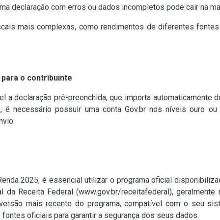
ma declaração com erros ou dados incompletos pode cair na mal
iscais mais complexas, como rendimentos de diferentes fontes
para o contribuinte
nível a declaração pré-preenchida, que importa automaticament
la, é necessário possuir uma conta Gov.br nos níveis ouro o
nvio.
enda 2025, é essencial utilizar o programa oficial disponibili
al da Receita Federal (www.gov.br/receitafederal), geralment
a versão mais recente do programa, compatível com o seu si
 fontes oficiais para garantir a segurança dos seus dados.