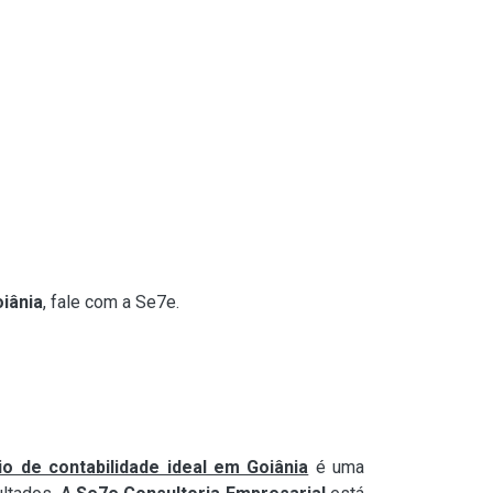
iânia
, fale com a Se7e.
io de contabilidade ideal em Goiânia
é uma