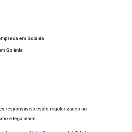
empresa em Goiânia
.
 em
Goiânia
.
res responsáveis estão regularizados no
smo e legalidade.