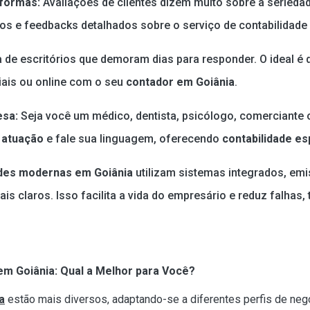
aformas:
Avaliações de clientes dizem muito sobre a seriedad
s e feedbacks detalhados sobre o serviço de contabilidade
 de escritórios que demoram dias para responder. O ideal é 
ciais ou online com o seu
contador em Goiânia
.
esa:
Seja você um médico, dentista, psicólogo, comerciante 
 atuação
e fale sua linguagem, oferecendo
contabilidade es
ades modernas em Goiânia
utilizam sistemas integrados, emi
is claros. Isso facilita a vida do empresário e reduz falhas,
e em Goiânia: Qual a Melhor para Você?
a
estão mais diversos, adaptando-se a diferentes perfis de neg